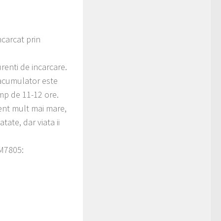
ncarcat prin
renti de incarcare.
 acumulator este
mp de 11-12 ore.
rent mult mai mare,
tate, dar viata ii
LM7805: