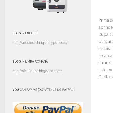
Prima s
aprinde
BLOG IN ENGLISH
Dupa cu
O incar
http://arduinotehniq.blogspot.com/
inscris
Incarca
BLOG ÎN LIMBA ROMÂNĂ
chiar is
este m
http://nicuflorica.blogspot.com/
O alta 
YOU CAN PAY ME (DONATE) USING PAYPAL !