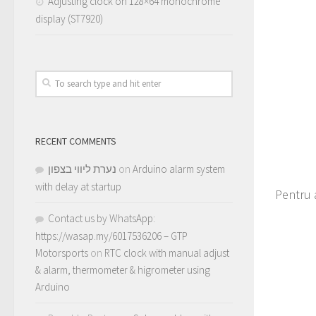
Adjusting clock on 128×64 monochrome
display (ST7920)
RECENT COMMENTS
נערת ליווי בצפון
on
Arduino alarm system
with delay at startup
Pentru
Contact us by WhatsApp:
https://wasap.my/6017536206 – GTP
Motorsports
on
RTC clock with manual adjust
& alarm, thermometer & higrometer using
Arduino