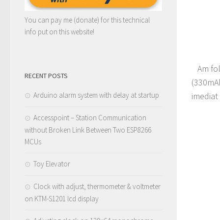
You can pay me (donate) for this technical
info put on this website!
Am folo
RECENT POSTS
(330mAh
Arduino alarm system with delay at startup
imediat
Accesspoint – Station Communication
without Broken Link Between Two ESP8266
MCUs
Toy Elevator
Clock with adjust, thermometer & voltmeter
on KTM-S1201 lcd display