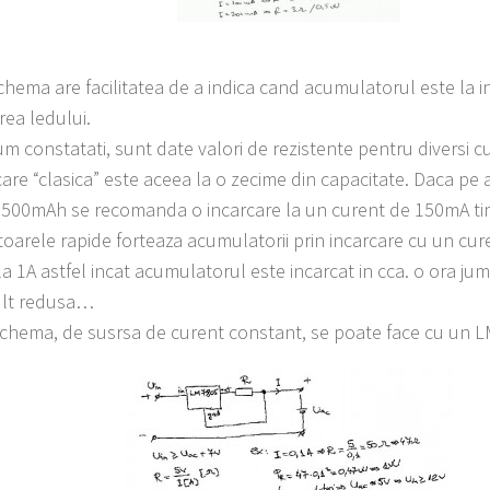
chema are facilitatea de a indica cand acumulatorul este la i
rea ledului.
m constatati, sunt date valori de rezistente pentru diversi cu
care “clasica” este aceea la o zecime din capacitate. Daca pe
 1500mAh se recomanda o incarcare la un curent de 150mA ti
toarele rapide forteaza acumulatorii prin incarcare cu un cu
 la 1A astfel incat acumulatorul este incarcat in cca. o ora juma
ult redusa…
schema, de susrsa de curent constant, se poate face cu un 