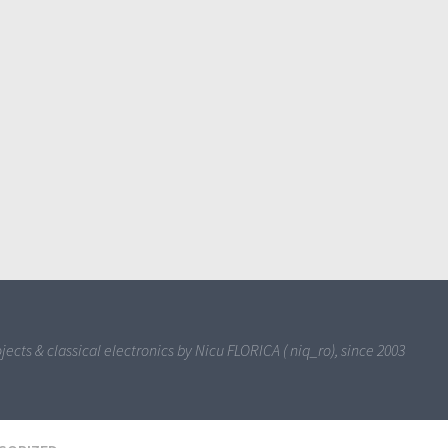
jects & classical electronics by Nicu FLORICA ( niq_ro), since 2003