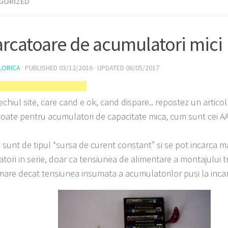
GORIZED
arcatoare de acumulatori mici
LORICA
· PUBLISHED
03/12/2016
· UPDATED
06/05/2017
echiul site, care cand e ok, cand dispare.. repostez un artico
toate pentru acumulatori de capacitate mica, cum sunt cei A
sunt de tipul “sursa de curent constant” si se pot incarca ma
tori in serie, doar ca tensiunea de alimentare a montajului tr
mare decat tensiunea insumata a acumulatorilor pusi la incar