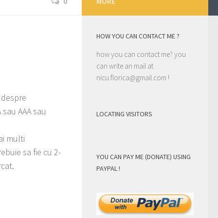
0
MORE
HOW YOU CAN CONTACT ME ?
how you can contact me? you
can write an mail at
nicu.florica@gmail.com
!
l despre
A sau AAA sau
LOCATING VISITORS
i multi
ebuie sa fie cu 2-
YOU CAN PAY ME (DONATE) USING
cat.
PAYPAL !