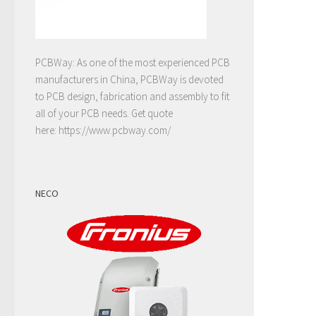
PCBWay: As one of the most experienced PCB
manufacturers in China, PCBWay is devoted
to PCB design, fabrication and assembly to fit
all of your PCB needs. Get quote
here:
https://www.pcbway.com/
NECO