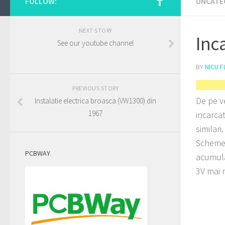
FOLLOW:
UNCATE
NEXT STORY
Inc
See our youtube channel
BY
NICU F
PREVIOUS STORY
De pe v
Instalatie electrica broasca (VW1300) din
1967
incarca
similari.
Scheme 
PCBWAY
acumula
3V mai 