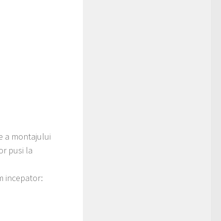
e a montajului
r pusi la
m incepator: