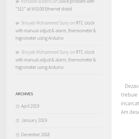
Ronaldo Bastos
on
Solve problem with
“511” at W5100 Ethernet shield
Shoyeb Mohammed Suny
on
RTC clock
with manual adjust & alarm, thermometer &
higrometer using Arduino
Shoyeb Mohammed Suny
on
RTC clock
with manual adjust & alarm, thermometer &
higrometer using Arduino
Dezavan
ARCHIVES
trebuie
incarca
April 2019
Am dese
January 2019
December 2018